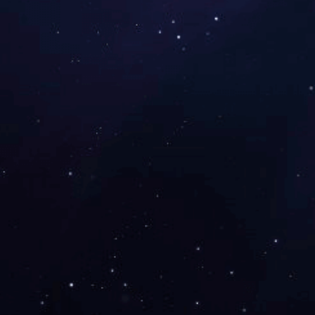
全国服务热线
0315-7170234
河北省迁安市扣庄镇刘家村村西
客服：
0315-7170234
邮箱：hbqaly_99@126.com