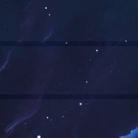
企业荣誉
2008年 河北省科普示范基地