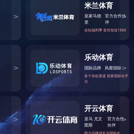
2012年 河北省著名商标企业