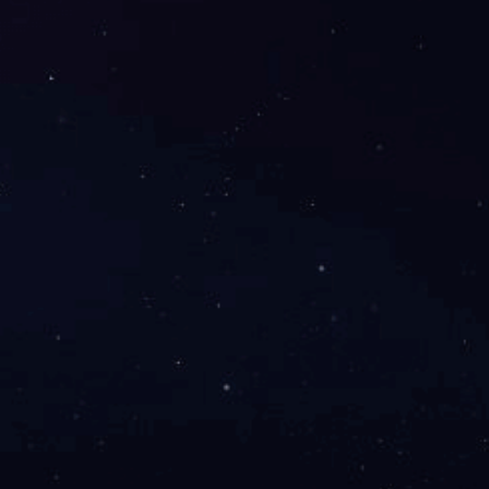
乐丫生态文化产业
乐丫实业股份有限
乐丫线上商城
园
公司